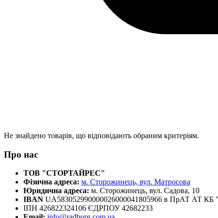
Не знайдено товарів, що відповідають обраним критеріям.
Про нас
ТОВ "СТОРТАЙРЕС"
Фізична адреса:
м. Сторожинець, вул. Матросова
Юридична адреса:
м. Сторожинець, вул. Садова, 10
IBAN
UA583052990000026000041805966 в ПрАТ АТ К
ІПН 426822324106 ЄДРПОУ 42682233
Email:
info@radburg.com.ua