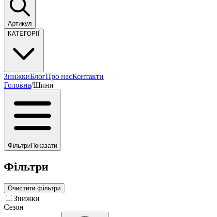
Артикул
КАТЕГОРІЇ
Знижки
Блог
Про нас
Контакти
Головна
/
Шини
Фільтри
Показати
Фільтри
Очистити фільтри
Знижки
Сезон