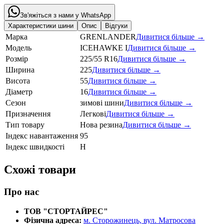
Зв'яжіться з нами у WhatsApp
Характеристики шини
Опис
Відгуки
Марка
GRENLANDER
Дивитися більше →
Модель
ICEHAWKE I
Дивитися більше →
Розмір
225/55 R16
Дивитися більше →
Ширина
225
Дивитися більше →
Висота
55
Дивитися більше →
Діаметр
16
Дивитися більше →
Сезон
зимові шини
Дивитися більше →
Призначення
Легкові
Дивитися більше →
Тип товару
Нова резина
Дивитися більше →
Індекс навантаження
95
Індекс швидкості
H
Схожі товари
Про нас
ТОВ "СТОРТАЙРЕС"
Фізична адреса:
м. Сторожинець, вул. Матросова