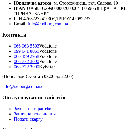
Юридична адреса:
м. Сторожинець, вул. Садова, 10
IBAN
UA583052990000026000041805966 в ПрАТ АТ КБ
"ПРИВАТБАНК"
ІПН 426822324106 ЄДРПОУ 42682233
Email:
info@radburg.com.ua
Контакти
066 063 5503
Vodafone
099 641 8060
Vodafone
066 359 2958
Vodafone
066 772 3090
Vodafone
068 772 3090
Kyivstar
(Понеділок-Субота з 08:00 до 22:00)
info@radburg.com.ua
Обслуговування клієнтів
Заявка на гарантію
Запит на повернення
Подати скаргу