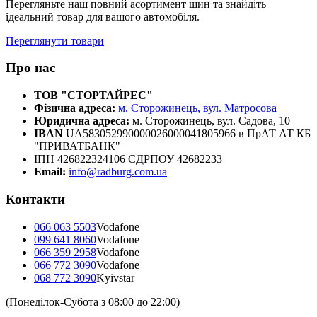
Перегляньте наш повний асортимент шин та знайдіть
ідеальний товар для вашого автомобіля.
Переглянути товари
Про нас
ТОВ "СТОРТАЙРЕС"
Фізична адреса:
м. Сторожинець, вул. Матросова
Юридична адреса:
м. Сторожинець, вул. Садова, 10
IBAN
UA583052990000026000041805966 в ПрАТ АТ КБ
"ПРИВАТБАНК"
ІПН 426822324106 ЄДРПОУ 42682233
Email:
info@radburg.com.ua
Контакти
066 063 5503
Vodafone
099 641 8060
Vodafone
066 359 2958
Vodafone
066 772 3090
Vodafone
068 772 3090
Kyivstar
(Понеділок-Субота з 08:00 до 22:00)