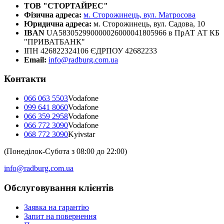
ТОВ "СТОРТАЙРЕС"
Фізична адреса:
м. Сторожинець, вул. Матросова
Юридична адреса:
м. Сторожинець, вул. Садова, 10
IBAN
UA583052990000026000041805966 в ПрАТ АТ КБ
"ПРИВАТБАНК"
ІПН 426822324106 ЄДРПОУ 42682233
Email:
info@radburg.com.ua
Контакти
066 063 5503
Vodafone
099 641 8060
Vodafone
066 359 2958
Vodafone
066 772 3090
Vodafone
068 772 3090
Kyivstar
(Понеділок-Субота з 08:00 до 22:00)
info@radburg.com.ua
Обслуговування клієнтів
Заявка на гарантію
Запит на повернення