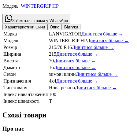
Модель:
WINTERGRIP HP
Зв'яжіться з нами у WhatsApp
Характеристики шини
Опис
Відгуки
Марка
LANVIGATOR
Дивитися більше →
Модель
WINTERGRIP HP
Дивитися більше →
Розмір
215/70 R16
Дивитися більше →
Ширина
215
Дивитися більше →
Висота
70
Дивитися більше →
Діаметр
16
Дивитися більше →
Сезон
зимові шини
Дивитися більше →
Призначення
4x4
Дивитися більше →
Тип товару
Нова резина
Дивитися більше →
Індекс навантаження
100
Індекс швидкості
T
Схожі товари
Про нас