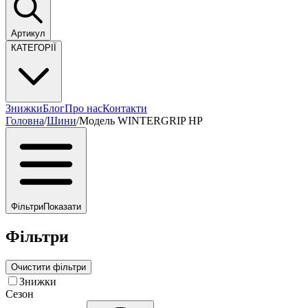
Артикул
КАТЕГОРІЇ
Знижки
Блог
Про нас
Контакти
Головна
/
Шини
/
Модель WINTERGRIP HP
Фільтри
Показати
Фільтри
Очистити фільтри
Знижки
Сезон