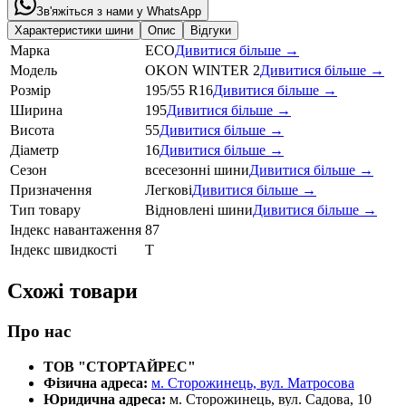
Зв'яжіться з нами у WhatsApp
Характеристики шини
Опис
Відгуки
Марка
ECO
Дивитися більше →
Модель
OKON WINTER 2
Дивитися більше →
Розмір
195/55 R16
Дивитися більше →
Ширина
195
Дивитися більше →
Висота
55
Дивитися більше →
Діаметр
16
Дивитися більше →
Сезон
всесезонні шини
Дивитися більше →
Призначення
Легкові
Дивитися більше →
Тип товару
Відновлені шини
Дивитися більше →
Індекс навантаження
87
Індекс швидкості
T
Схожі товари
Про нас
ТОВ "СТОРТАЙРЕС"
Фізична адреса:
м. Сторожинець, вул. Матросова
Юридична адреса:
м. Сторожинець, вул. Садова, 10