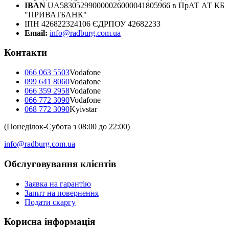
IBAN
UA583052990000026000041805966 в ПрАТ АТ КБ
"ПРИВАТБАНК"
ІПН 426822324106 ЄДРПОУ 42682233
Email:
info@radburg.com.ua
Контакти
066 063 5503
Vodafone
099 641 8060
Vodafone
066 359 2958
Vodafone
066 772 3090
Vodafone
068 772 3090
Kyivstar
(Понеділок-Субота з 08:00 до 22:00)
info@radburg.com.ua
Обслуговування клієнтів
Заявка на гарантію
Запит на повернення
Подати скаргу
Корисна інформація