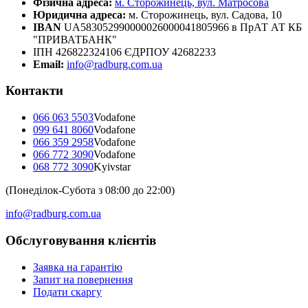
Фізична адреса:
м. Сторожинець, вул. Матросова
Юридична адреса:
м. Сторожинець, вул. Садова, 10
IBAN
UA583052990000026000041805966 в ПрАТ АТ КБ
"ПРИВАТБАНК"
ІПН 426822324106 ЄДРПОУ 42682233
Email:
info@radburg.com.ua
Контакти
066 063 5503
Vodafone
099 641 8060
Vodafone
066 359 2958
Vodafone
066 772 3090
Vodafone
068 772 3090
Kyivstar
(Понеділок-Субота з 08:00 до 22:00)
info@radburg.com.ua
Обслуговування клієнтів
Заявка на гарантію
Запит на повернення
Подати скаргу