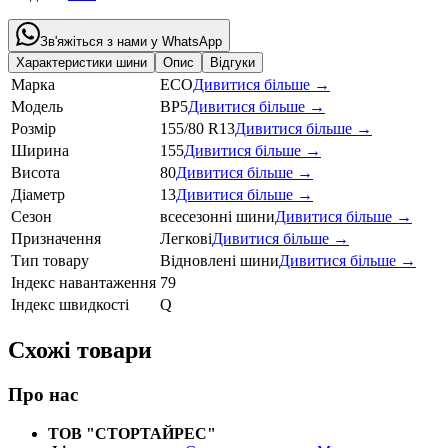
Зв'яжіться з нами у WhatsApp
Характеристики шини
Опис
Відгуки
Марка
ECO
Дивитися більше →
Модель
BP5
Дивитися більше →
Розмір
155/80 R13
Дивитися більше →
Ширина
155
Дивитися більше →
Висота
80
Дивитися більше →
Діаметр
13
Дивитися більше →
Сезон
всесезонні шини
Дивитися більше →
Призначення
Легкові
Дивитися більше →
Тип товару
Відновлені шини
Дивитися більше →
Індекс навантаження
79
Індекс швидкості
Q
Схожі товари
Про нас
ТОВ "СТОРТАЙРЕС"