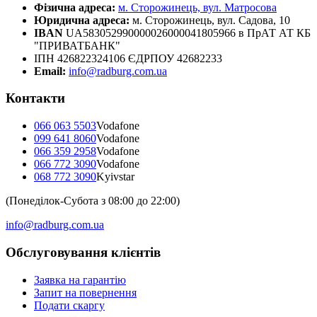
Фізична адреса:
м. Сторожинець, вул. Матросова
Юридична адреса:
м. Сторожинець, вул. Садова, 10
IBAN
UA583052990000026000041805966 в ПрАТ АТ КБ
"ПРИВАТБАНК"
ІПН 426822324106 ЄДРПОУ 42682233
Email:
info@radburg.com.ua
Контакти
066 063 5503
Vodafone
099 641 8060
Vodafone
066 359 2958
Vodafone
066 772 3090
Vodafone
068 772 3090
Kyivstar
(Понеділок-Субота з 08:00 до 22:00)
info@radburg.com.ua
Обслуговування клієнтів
Заявка на гарантію
Запит на повернення
Подати скаргу