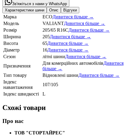
Зв'яжіться з нами у WhatsApp
Характеристики шини
Опис
Відгуки
Марка
ECO
Дивитися більше →
Модель
VALIANT
Дивитися більше →
Розмір
205/65 R16C
Дивитися більше →
Ширина
205
Дивитися більше →
Висота
65
Дивитися більше →
Діаметр
16
Дивитися більше →
Сезон
літні шини
Дивитися більше →
Для комерційних автомобілів
Дивитися
Призначення
більше →
Тип товару
Відновлені шини
Дивитися більше →
Індекс
107/105
навантаження
Індекс швидкості
L
Схожі товари
Про нас
ТОВ "СТОРТАЙРЕС"