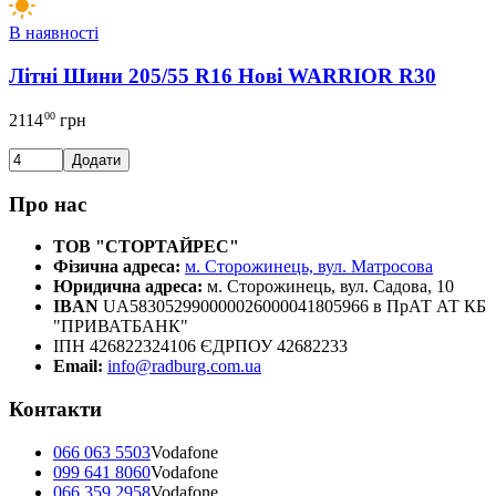
В наявності
Літні Шини 205/55 R16 Нові WARRIOR R30
00
2114
грн
Додати
Про нас
ТОВ "СТОРТАЙРЕС"
Фізична адреса:
м. Сторожинець, вул. Матросова
Юридична адреса:
м. Сторожинець, вул. Садова, 10
IBAN
UA583052990000026000041805966 в ПрАТ АТ КБ
"ПРИВАТБАНК"
ІПН 426822324106 ЄДРПОУ 42682233
Email:
info@radburg.com.ua
Контакти
066 063 5503
Vodafone
099 641 8060
Vodafone
066 359 2958
Vodafone