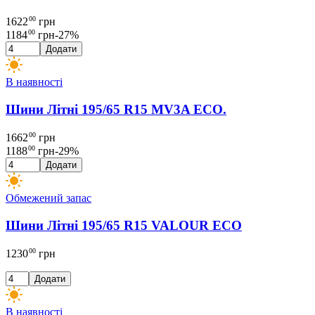
00
1622
грн
00
1184
грн
-
27
%
Додати
В наявності
Шини Літні 195/65 R15 MV3A ECO.
00
1662
грн
00
1188
грн
-
29
%
Додати
Обмежений запас
Шини Літні 195/65 R15 VALOUR ECO
00
1230
грн
Додати
В наявності