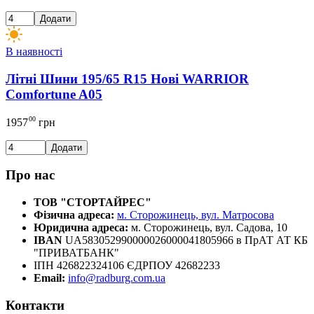
Додати
В наявності
Літні Шини 195/65 R15 Нові WARRIOR
Comfortune A05
00
1957
грн
Додати
Про нас
ТОВ "СТОРТАЙРЕС"
Фізична адреса:
м. Сторожинець, вул. Матросова
Юридична адреса:
м. Сторожинець, вул. Садова, 10
IBAN
UA583052990000026000041805966 в ПрАТ АТ КБ
"ПРИВАТБАНК"
ІПН 426822324106 ЄДРПОУ 42682233
Email:
info@radburg.com.ua
Контакти