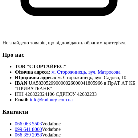
Не знайдено товарів, що відповідають обраним критеріям.
Про нас
ТОВ "СТОРТАЙРЕС"
Фізична адреса:
м. Сторожинець, вул. Матросова
Юридична адреса:
м. Сторожинець, вул. Садова, 10
IBAN
UA583052990000026000041805966 в ПрАТ АТ КБ
"ПРИВАТБАНК"
ІПН 426822324106 ЄДРПОУ 42682233
Email:
info@radburg.com.ua
Контакти
066 063 5503
Vodafone
099 641 8060
Vodafone
066 359 2958
Vodafone