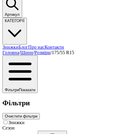
Артикул
КАТЕГОРІЇ
Знижки
Блог
Про нас
Контакти
Головна
/
Шини
/
Розміри
/
175/55 R15
Фільтри
Показати
Фільтри
Очистити фільтри
Знижки
Сезон