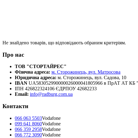
Не знайдено товарів, що відповідають обраним критеріям.
Про нас
ТОВ "СТОРТАЙРЕС"
Фізична адреса:
м. Сторожинець, вул. Матросова
Юридична адреса:
м. Сторожинець, вул. Садова, 10
IBAN
UA583052990000026000041805966 в ПрАТ АТ К
ІПН 426822324106 ЄДРПОУ 42682233
Email:
info@radburg.com.ua
Контакти
066 063 5503
Vodafone
099 641 8060
Vodafone
066 359 2958
Vodafone
066 772 3090
Vodafone