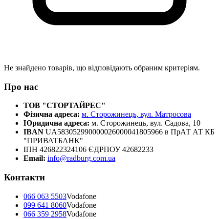
Не знайдено товарів, що відповідають обраним критеріям.
Про нас
ТОВ "СТОРТАЙРЕС"
Фізична адреса:
м. Сторожинець, вул. Матросова
Юридична адреса:
м. Сторожинець, вул. Садова, 10
IBAN
UA583052990000026000041805966 в ПрАТ АТ КБ
"ПРИВАТБАНК"
ІПН 426822324106 ЄДРПОУ 42682233
Email:
info@radburg.com.ua
Контакти
066 063 5503
Vodafone
099 641 8060
Vodafone
066 359 2958
Vodafone