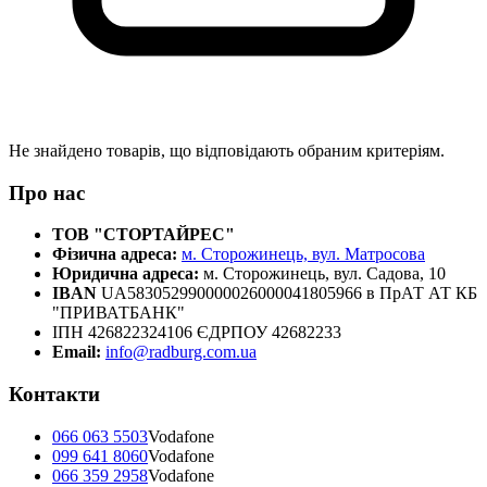
Не знайдено товарів, що відповідають обраним критеріям.
Про нас
ТОВ "СТОРТАЙРЕС"
Фізична адреса:
м. Сторожинець, вул. Матросова
Юридична адреса:
м. Сторожинець, вул. Садова, 10
IBAN
UA583052990000026000041805966 в ПрАТ АТ КБ
"ПРИВАТБАНК"
ІПН 426822324106 ЄДРПОУ 42682233
Email:
info@radburg.com.ua
Контакти
066 063 5503
Vodafone
099 641 8060
Vodafone
066 359 2958
Vodafone