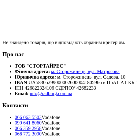
Не знайдено товарів, що відповідають обраним критеріям.
Про нас
ТОВ "СТОРТАЙРЕС"
Фізична адреса:
м. Сторожинець, вул. Матросова
Юридична адреса:
м. Сторожинець, вул. Садова, 10
IBAN
UA583052990000026000041805966 в ПрАТ АТ К
ІПН 426822324106 ЄДРПОУ 42682233
Email:
info@radburg.com.ua
Контакти
066 063 5503
Vodafone
099 641 8060
Vodafone
066 359 2958
Vodafone
066 772 3090
Vodafone