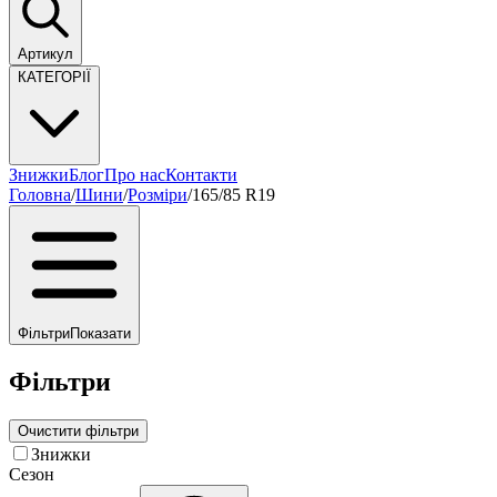
Артикул
КАТЕГОРІЇ
Знижки
Блог
Про нас
Контакти
Головна
/
Шини
/
Розміри
/
165/85 R19
Фільтри
Показати
Фільтри
Очистити фільтри
Знижки
Сезон