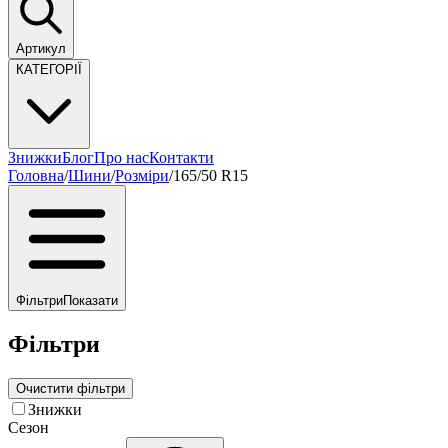
Артикул
КАТЕГОРІЇ
Знижки
Блог
Про нас
Контакти
Головна
/
Шини
/
Розміри
/
165/50 R15
Фільтри
Показати
Фільтри
Очистити фільтри
Знижки
Сезон