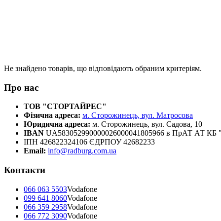
Не знайдено товарів, що відповідають обраним критеріям.
Про нас
ТОВ "СТОРТАЙРЕС"
Фізична адреса:
м. Сторожинець, вул. Матросова
Юридична адреса:
м. Сторожинець, вул. Садова, 10
IBAN
UA583052990000026000041805966 в ПрАТ АТ К
ІПН 426822324106 ЄДРПОУ 42682233
Email:
info@radburg.com.ua
Контакти
066 063 5503
Vodafone
099 641 8060
Vodafone
066 359 2958
Vodafone
066 772 3090
Vodafone