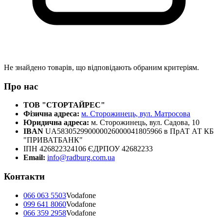
Не знайдено товарів, що відповідають обраним критеріям.
Про нас
ТОВ "СТОРТАЙРЕС"
Фізична адреса:
м. Сторожинець, вул. Матросова
Юридична адреса:
м. Сторожинець, вул. Садова, 10
IBAN
UA583052990000026000041805966 в ПрАТ АТ КБ
"ПРИВАТБАНК"
ІПН 426822324106 ЄДРПОУ 42682233
Email:
info@radburg.com.ua
Контакти
066 063 5503
Vodafone
099 641 8060
Vodafone
066 359 2958
Vodafone