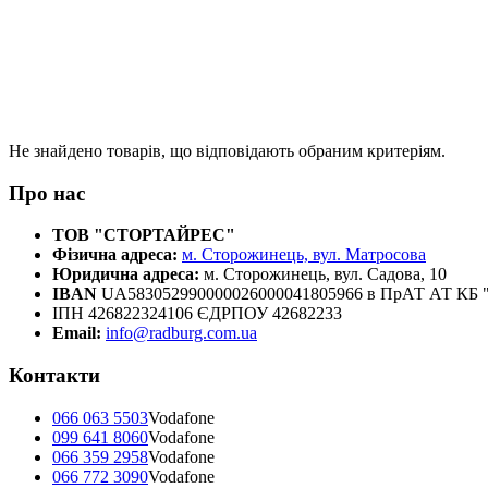
Не знайдено товарів, що відповідають обраним критеріям.
Про нас
ТОВ "СТОРТАЙРЕС"
Фізична адреса:
м. Сторожинець, вул. Матросова
Юридична адреса:
м. Сторожинець, вул. Садова, 10
IBAN
UA583052990000026000041805966 в ПрАТ АТ К
ІПН 426822324106 ЄДРПОУ 42682233
Email:
info@radburg.com.ua
Контакти
066 063 5503
Vodafone
099 641 8060
Vodafone
066 359 2958
Vodafone
066 772 3090
Vodafone