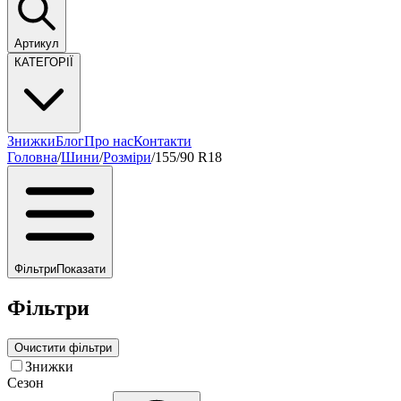
Артикул
КАТЕГОРІЇ
Знижки
Блог
Про нас
Контакти
Головна
/
Шини
/
Розміри
/
155/90 R18
Фільтри
Показати
Фільтри
Очистити фільтри
Знижки
Сезон