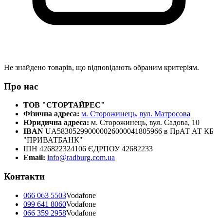
Не знайдено товарів, що відповідають обраним критеріям.
Про нас
ТОВ "СТОРТАЙРЕС"
Фізична адреса:
м. Сторожинець, вул. Матросова
Юридична адреса:
м. Сторожинець, вул. Садова, 10
IBAN
UA583052990000026000041805966 в ПрАТ АТ КБ
"ПРИВАТБАНК"
ІПН 426822324106 ЄДРПОУ 42682233
Email:
info@radburg.com.ua
Контакти
066 063 5503
Vodafone
099 641 8060
Vodafone
066 359 2958
Vodafone