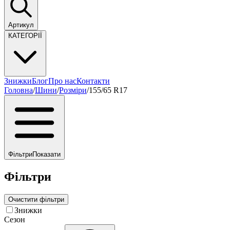
Артикул
КАТЕГОРІЇ
Знижки
Блог
Про нас
Контакти
Головна
/
Шини
/
Розміри
/
155/65 R17
Фільтри
Показати
Фільтри
Очистити фільтри
Знижки
Сезон