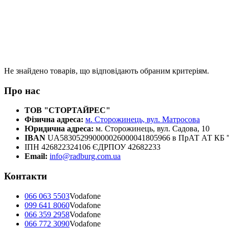
Не знайдено товарів, що відповідають обраним критеріям.
Про нас
ТОВ "СТОРТАЙРЕС"
Фізична адреса:
м. Сторожинець, вул. Матросова
Юридична адреса:
м. Сторожинець, вул. Садова, 10
IBAN
UA583052990000026000041805966 в ПрАТ АТ К
ІПН 426822324106 ЄДРПОУ 42682233
Email:
info@radburg.com.ua
Контакти
066 063 5503
Vodafone
099 641 8060
Vodafone
066 359 2958
Vodafone
066 772 3090
Vodafone