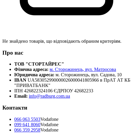
Не знайдено товарів, що відповідають обраним критеріям.
Про нас
ТОВ "СТОРТАЙРЕС"
Фізична адреса:
м. Сторожинець, вул. Матросова
Юридична адреса:
м. Сторожинець, вул. Садова, 10
IBAN
UA583052990000026000041805966 в ПрАТ АТ КБ
"ПРИВАТБАНК"
ІПН 426822324106 ЄДРПОУ 42682233
Email:
info@radburg.com.ua
Контакти
066 063 5503
Vodafone
099 641 8060
Vodafone
066 359 2958
Vodafone