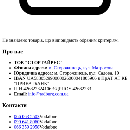
Не знайдено товарів, що відповідають обраним критеріям.
Про нас
ТОВ "СТОРТАЙРЕС"
Фізична адреса:
м. Сторожинець, вул. Матросова
Юридична адреса:
м. Сторожинець, вул. Садова, 10
IBAN
UA583052990000026000041805966 в ПрАТ АТ КБ
"ПРИВАТБАНК"
ІПН 426822324106 ЄДРПОУ 42682233
Email:
info@radburg.com.ua
Контакти
066 063 5503
Vodafone
099 641 8060
Vodafone
066 359 2958
Vodafone