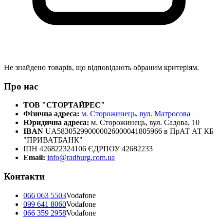
Не знайдено товарів, що відповідають обраним критеріям.
Про нас
ТОВ "СТОРТАЙРЕС"
Фізична адреса:
м. Сторожинець, вул. Матросова
Юридична адреса:
м. Сторожинець, вул. Садова, 10
IBAN
UA583052990000026000041805966 в ПрАТ АТ КБ
"ПРИВАТБАНК"
ІПН 426822324106 ЄДРПОУ 42682233
Email:
info@radburg.com.ua
Контакти
066 063 5503
Vodafone
099 641 8060
Vodafone
066 359 2958
Vodafone