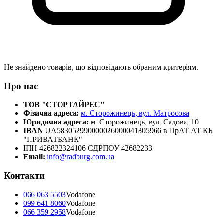
Не знайдено товарів, що відповідають обраним критеріям.
Про нас
ТОВ "СТОРТАЙРЕС"
Фізична адреса:
м. Сторожинець, вул. Матросова
Юридична адреса:
м. Сторожинець, вул. Садова, 10
IBAN
UA583052990000026000041805966 в ПрАТ АТ КБ
"ПРИВАТБАНК"
ІПН 426822324106 ЄДРПОУ 42682233
Email:
info@radburg.com.ua
Контакти
066 063 5503
Vodafone
099 641 8060
Vodafone
066 359 2958
Vodafone