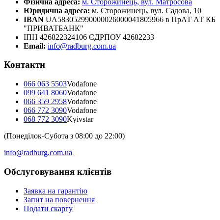
Фізична адреса:
м. Сторожинець, вул. Матросова
Юридична адреса:
м. Сторожинець, вул. Садова, 10
IBAN
UA583052990000026000041805966 в ПрАТ АТ КБ
"ПРИВАТБАНК"
ІПН 426822324106 ЄДРПОУ 42682233
Email:
info@radburg.com.ua
Контакти
066 063 5503
Vodafone
099 641 8060
Vodafone
066 359 2958
Vodafone
066 772 3090
Vodafone
068 772 3090
Kyivstar
(Понеділок-Субота з 08:00 до 22:00)
info@radburg.com.ua
Обслуговування клієнтів
Заявка на гарантію
Запит на повернення
Подати скаргу