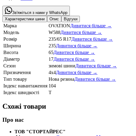
Зв'яжіться з нами у WhatsApp
Характеристики шини
Опис
Відгуки
Марка
OVATION
Дивитися більше →
Модель
W588
Дивитися більше →
Розмір
235/65 R17
Дивитися більше →
Ширина
235
Дивитися більше →
Висота
65
Дивитися більше →
Діаметр
17
Дивитися більше →
Сезон
зимові шини
Дивитися більше →
Призначення
4x4
Дивитися більше →
Тип товару
Нова резина
Дивитися більше →
Індекс навантаження
104
Індекс швидкості
T
Схожі товари
Про нас
ТОВ "СТОРТАЙРЕС"