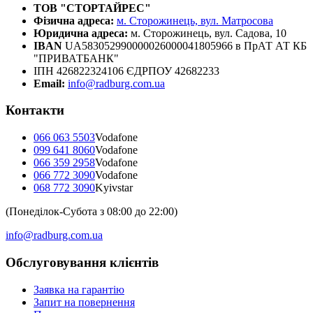
ТОВ "СТОРТАЙРЕС"
Фізична адреса:
м. Сторожинець, вул. Матросова
Юридична адреса:
м. Сторожинець, вул. Садова, 10
IBAN
UA583052990000026000041805966 в ПрАТ АТ КБ
"ПРИВАТБАНК"
ІПН 426822324106 ЄДРПОУ 42682233
Email:
info@radburg.com.ua
Контакти
066 063 5503
Vodafone
099 641 8060
Vodafone
066 359 2958
Vodafone
066 772 3090
Vodafone
068 772 3090
Kyivstar
(Понеділок-Субота з 08:00 до 22:00)
info@radburg.com.ua
Обслуговування клієнтів
Заявка на гарантію
Запит на повернення