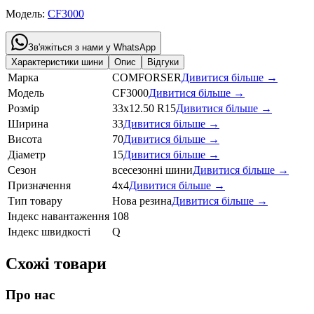
Модель:
CF3000
Зв'яжіться з нами у WhatsApp
Характеристики шини
Опис
Відгуки
Марка
COMFORSER
Дивитися більше →
Модель
CF3000
Дивитися більше →
Розмір
33x12.50 R15
Дивитися більше →
Ширина
33
Дивитися більше →
Висота
70
Дивитися більше →
Діаметр
15
Дивитися більше →
Сезон
всесезонні шини
Дивитися більше →
Призначення
4x4
Дивитися більше →
Тип товару
Нова резина
Дивитися більше →
Індекс навантаження
108
Індекс швидкості
Q
Схожі товари
Про нас