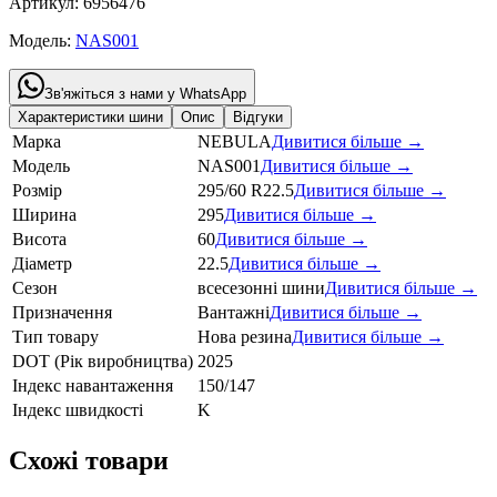
Артикул:
6956476
Модель:
NAS001
Зв'яжіться з нами у WhatsApp
Характеристики шини
Опис
Відгуки
Марка
NEBULA
Дивитися більше →
Модель
NAS001
Дивитися більше →
Розмір
295/60 R22.5
Дивитися більше →
Ширина
295
Дивитися більше →
Висота
60
Дивитися більше →
Діаметр
22.5
Дивитися більше →
Сезон
всесезонні шини
Дивитися більше →
Призначення
Вантажні
Дивитися більше →
Тип товару
Нова резина
Дивитися більше →
DOT (Рік виробництва)
2025
Індекс навантаження
150/147
Індекс швидкості
K
Схожі товари