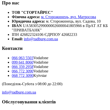
Про нас
ТОВ "СТОРТАЙРЕС"
Фізична адреса:
м. Сторожинець, вул. Матросова
Юридична адреса:
м. Сторожинець, вул. Садова, 10
IBAN
UA583052990000026000041805966 в ПрАТ АТ КБ
"ПРИВАТБАНК"
ІПН 426822324106 ЄДРПОУ 42682233
Email:
info@radburg.com.ua
Контакти
066 063 5503
Vodafone
099 641 8060
Vodafone
066 359 2958
Vodafone
066 772 3090
Vodafone
068 772 3090
Kyivstar
(Понеділок-Субота з 08:00 до 22:00)
info@radburg.com.ua
Обслуговування клієнтів