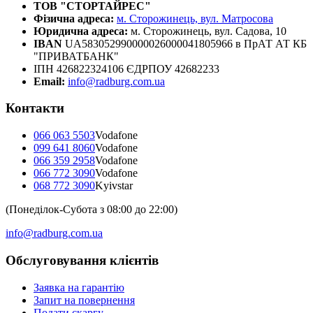
ТОВ "СТОРТАЙРЕС"
Фізична адреса:
м. Сторожинець, вул. Матросова
Юридична адреса:
м. Сторожинець, вул. Садова, 10
IBAN
UA583052990000026000041805966 в ПрАТ АТ КБ
"ПРИВАТБАНК"
ІПН 426822324106 ЄДРПОУ 42682233
Email:
info@radburg.com.ua
Контакти
066 063 5503
Vodafone
099 641 8060
Vodafone
066 359 2958
Vodafone
066 772 3090
Vodafone
068 772 3090
Kyivstar
(Понеділок-Субота з 08:00 до 22:00)
info@radburg.com.ua
Обслуговування клієнтів
Заявка на гарантію
Запит на повернення
Подати скаргу