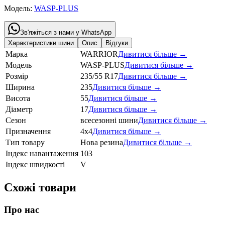
Модель:
WASP-PLUS
Зв'яжіться з нами у WhatsApp
Характеристики шини
Опис
Відгуки
Марка
WARRIOR
Дивитися більше →
Модель
WASP-PLUS
Дивитися більше →
Розмір
235/55 R17
Дивитися більше →
Ширина
235
Дивитися більше →
Висота
55
Дивитися більше →
Діаметр
17
Дивитися більше →
Сезон
всесезонні шини
Дивитися більше →
Призначення
4x4
Дивитися більше →
Тип товару
Нова резина
Дивитися більше →
Індекс навантаження
103
Індекс швидкості
V
Схожі товари
Про нас