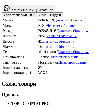
Зв'яжіться з нами у WhatsApp
Характеристики шини
Опис
Відгуки
Марка
WINRUN
Дивитися більше →
Модель
R330
Дивитися більше →
Розмір
205/45 R16
Дивитися більше →
Ширина
205
Дивитися більше →
Висота
45
Дивитися більше →
Діаметр
16
Дивитися більше →
Сезон
літні шини
Дивитися більше →
Призначення
Легкові
Дивитися більше →
Тип товару
Нова резина
Дивитися більше →
Індекс навантаження
87
Індекс швидкості
W XL
Схожі товари
Про нас
ТОВ "СТОРТАЙРЕС"