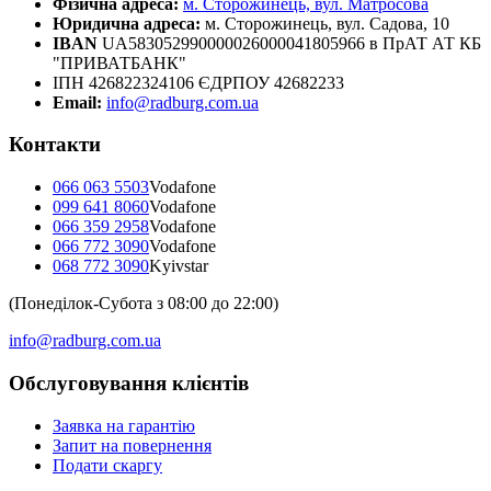
Фізична адреса:
м. Сторожинець, вул. Матросова
Юридична адреса:
м. Сторожинець, вул. Садова, 10
IBAN
UA583052990000026000041805966 в ПрАТ АТ КБ
"ПРИВАТБАНК"
ІПН 426822324106 ЄДРПОУ 42682233
Email:
info@radburg.com.ua
Контакти
066 063 5503
Vodafone
099 641 8060
Vodafone
066 359 2958
Vodafone
066 772 3090
Vodafone
068 772 3090
Kyivstar
(Понеділок-Субота з 08:00 до 22:00)
info@radburg.com.ua
Обслуговування клієнтів
Заявка на гарантію
Запит на повернення
Подати скаргу