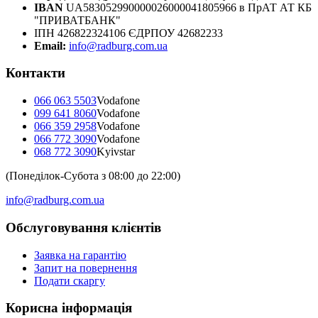
IBAN
UA583052990000026000041805966 в ПрАТ АТ КБ
"ПРИВАТБАНК"
ІПН 426822324106 ЄДРПОУ 42682233
Email:
info@radburg.com.ua
Контакти
066 063 5503
Vodafone
099 641 8060
Vodafone
066 359 2958
Vodafone
066 772 3090
Vodafone
068 772 3090
Kyivstar
(Понеділок-Субота з 08:00 до 22:00)
info@radburg.com.ua
Обслуговування клієнтів
Заявка на гарантію
Запит на повернення
Подати скаргу
Корисна інформація