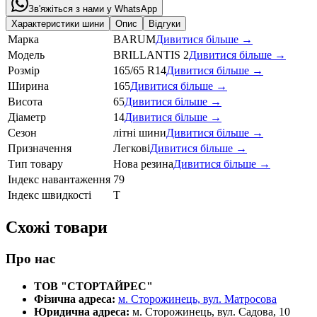
Зв'яжіться з нами у WhatsApp
Характеристики шини
Опис
Відгуки
Марка
BARUM
Дивитися більше →
Модель
BRILLANTIS 2
Дивитися більше →
Розмір
165/65 R14
Дивитися більше →
Ширина
165
Дивитися більше →
Висота
65
Дивитися більше →
Діаметр
14
Дивитися більше →
Сезон
літні шини
Дивитися більше →
Призначення
Легкові
Дивитися більше →
Тип товару
Нова резина
Дивитися більше →
Індекс навантаження
79
Індекс швидкості
T
Схожі товари
Про нас
ТОВ "СТОРТАЙРЕС"
Фізична адреса:
м. Сторожинець, вул. Матросова
Юридична адреса:
м. Сторожинець, вул. Садова, 10