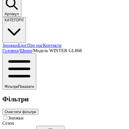
Артикул
КАТЕГОРІЇ
Знижки
Блог
Про нас
Контакти
Головна
/
Шини
/
Модель WINTER GL868
Фільтри
Показати
Фільтри
Очистити фільтри
Знижки
Сезон