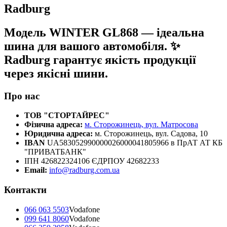
Radburg
Модель WINTER GL868 — ідеальна
шина для вашого автомобіля. ✨
Radburg гарантує якість продукції
через якісні шини.
Про нас
ТОВ "СТОРТАЙРЕС"
Фізична адреса:
м. Сторожинець, вул. Матросова
Юридична адреса:
м. Сторожинець, вул. Садова, 10
IBAN
UA583052990000026000041805966 в ПрАТ АТ КБ
"ПРИВАТБАНК"
ІПН 426822324106 ЄДРПОУ 42682233
Email:
info@radburg.com.ua
Контакти
066 063 5503
Vodafone
099 641 8060
Vodafone