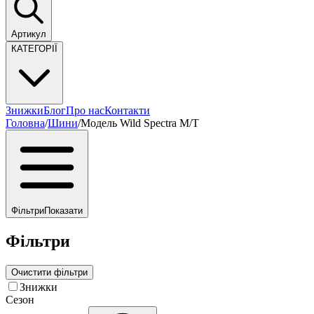
Артикул
КАТЕГОРІЇ
Знижки
Блог
Про нас
Контакти
Головна
/
Шини
/
Модель Wild Spectra M/T
Фільтри
Показати
Фільтри
Очистити фільтри
Знижки
Сезон