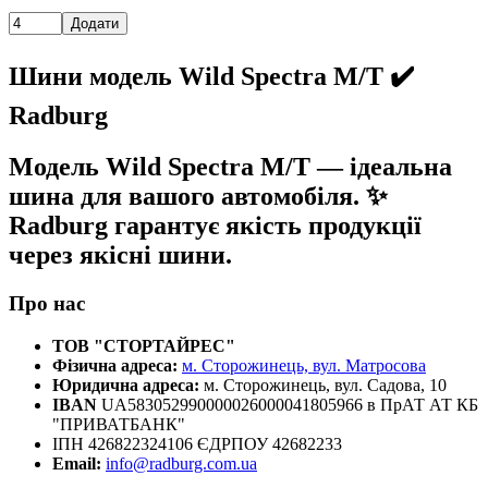
Додати
Шини модель Wild Spectra M/T ✔️
Radburg
Модель Wild Spectra M/T — ідеальна
шина для вашого автомобіля. ✨
Radburg гарантує якість продукції
через якісні шини.
Про нас
ТОВ "СТОРТАЙРЕС"
Фізична адреса:
м. Сторожинець, вул. Матросова
Юридична адреса:
м. Сторожинець, вул. Садова, 10
IBAN
UA583052990000026000041805966 в ПрАТ АТ КБ
"ПРИВАТБАНК"
ІПН 426822324106 ЄДРПОУ 42682233
Email:
info@radburg.com.ua