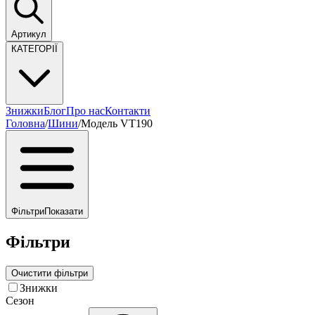
Артикул
КАТЕГОРІЇ
Знижки
Блог
Про нас
Контакти
Головна
/
Шини
/
Модель VT190
Фільтри
Показати
Фільтри
Очистити фільтри
Знижки
Сезон