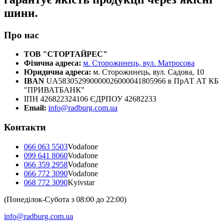
шини.
Про нас
ТОВ "СТОРТАЙРЕС"
Фізична адреса:
м. Сторожинець, вул. Матросова
Юридична адреса:
м. Сторожинець, вул. Садова, 10
IBAN
UA583052990000026000041805966 в ПрАТ АТ КБ
"ПРИВАТБАНК"
ІПН 426822324106 ЄДРПОУ 42682233
Email:
info@radburg.com.ua
Контакти
066 063 5503
Vodafone
099 641 8060
Vodafone
066 359 2958
Vodafone
066 772 3090
Vodafone
068 772 3090
Kyivstar
(Понеділок-Субота з 08:00 до 22:00)
info@radburg.com.ua