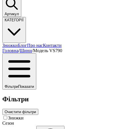
Артикул
КАТЕГОРІЇ
Знижки
Блог
Про нас
Контакти
Головна
/
Шини
/
Модель VS790
Фільтри
Показати
Фільтри
Очистити фільтри
Знижки
Сезон