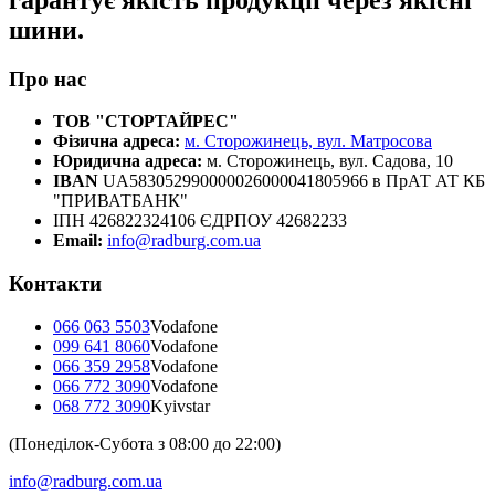
шини.
Про нас
ТОВ "СТОРТАЙРЕС"
Фізична адреса:
м. Сторожинець, вул. Матросова
Юридична адреса:
м. Сторожинець, вул. Садова, 10
IBAN
UA583052990000026000041805966 в ПрАТ АТ КБ
"ПРИВАТБАНК"
ІПН 426822324106 ЄДРПОУ 42682233
Email:
info@radburg.com.ua
Контакти
066 063 5503
Vodafone
099 641 8060
Vodafone
066 359 2958
Vodafone
066 772 3090
Vodafone
068 772 3090
Kyivstar
(Понеділок-Субота з 08:00 до 22:00)
info@radburg.com.ua