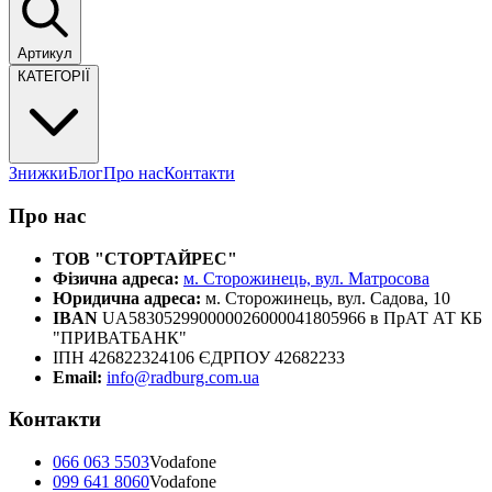
Артикул
КАТЕГОРІЇ
Знижки
Блог
Про нас
Контакти
Про нас
ТОВ "СТОРТАЙРЕС"
Фізична адреса:
м. Сторожинець, вул. Матросова
Юридична адреса:
м. Сторожинець, вул. Садова, 10
IBAN
UA583052990000026000041805966 в ПрАТ АТ КБ
"ПРИВАТБАНК"
ІПН 426822324106 ЄДРПОУ 42682233
Email:
info@radburg.com.ua
Контакти
066 063 5503
Vodafone
099 641 8060
Vodafone