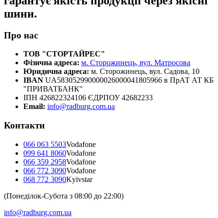
гарантує якість продукції через якісні
шини.
Про нас
ТОВ "СТОРТАЙРЕС"
Фізична адреса:
м. Сторожинець, вул. Матросова
Юридична адреса:
м. Сторожинець, вул. Садова, 10
IBAN
UA583052990000026000041805966 в ПрАТ АТ КБ
"ПРИВАТБАНК"
ІПН 426822324106 ЄДРПОУ 42682233
Email:
info@radburg.com.ua
Контакти
066 063 5503
Vodafone
099 641 8060
Vodafone
066 359 2958
Vodafone
066 772 3090
Vodafone
068 772 3090
Kyivstar
(Понеділок-Субота з 08:00 до 22:00)
info@radburg.com.ua