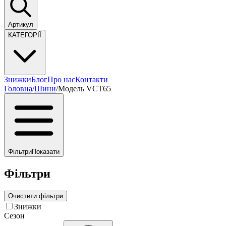
Артикул
КАТЕГОРІЇ
Знижки
Блог
Про нас
Контакти
Головна
/
Шини
/
Модель VCT65
Фільтри
Показати
Фільтри
Очистити фільтри
Знижки
Сезон