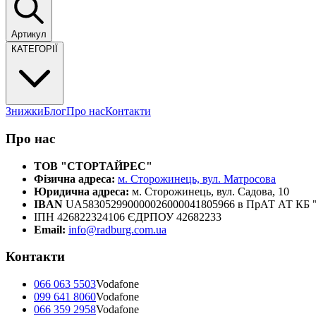
Артикул
КАТЕГОРІЇ
Знижки
Блог
Про нас
Контакти
Про нас
ТОВ "СТОРТАЙРЕС"
Фізична адреса:
м. Сторожинець, вул. Матросова
Юридична адреса:
м. Сторожинець, вул. Садова, 10
IBAN
UA583052990000026000041805966 в ПрАТ АТ К
ІПН 426822324106 ЄДРПОУ 42682233
Email:
info@radburg.com.ua
Контакти
066 063 5503
Vodafone
099 641 8060
Vodafone
066 359 2958
Vodafone