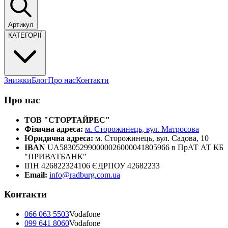
Артикул
КАТЕГОРІЇ
Знижки
Блог
Про нас
Контакти
Про нас
ТОВ "СТОРТАЙРЕС"
Фізична адреса:
м. Сторожинець, вул. Матросова
Юридична адреса:
м. Сторожинець, вул. Садова, 10
IBAN
UA583052990000026000041805966 в ПрАТ АТ КБ
"ПРИВАТБАНК"
ІПН 426822324106 ЄДРПОУ 42682233
Email:
info@radburg.com.ua
Контакти
066 063 5503
Vodafone
099 641 8060
Vodafone