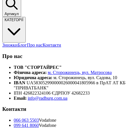
Артикул
КАТЕГОРІЇ
Знижки
Блог
Про нас
Контакти
Про нас
ТОВ "СТОРТАЙРЕС"
Фізична адреса:
м. Сторожинець, вул. Матросова
Юридична адреса:
м. Сторожинець, вул. Садова, 10
IBAN
UA583052990000026000041805966 в ПрАТ АТ КБ
"ПРИВАТБАНК"
ІПН 426822324106 ЄДРПОУ 42682233
Email:
info@radburg.com.ua
Контакти
066 063 5503
Vodafone
099 641 8060
Vodafone