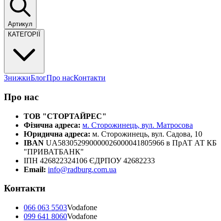
Артикул
КАТЕГОРІЇ
Знижки
Блог
Про нас
Контакти
Про нас
ТОВ "СТОРТАЙРЕС"
Фізична адреса:
м. Сторожинець, вул. Матросова
Юридична адреса:
м. Сторожинець, вул. Садова, 10
IBAN
UA583052990000026000041805966 в ПрАТ АТ КБ
"ПРИВАТБАНК"
ІПН 426822324106 ЄДРПОУ 42682233
Email:
info@radburg.com.ua
Контакти
066 063 5503
Vodafone
099 641 8060
Vodafone