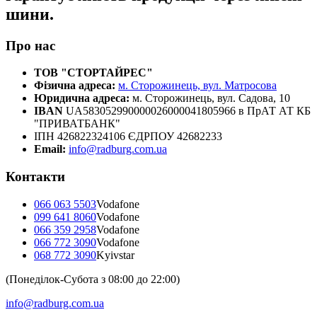
шини.
Про нас
ТОВ "СТОРТАЙРЕС"
Фізична адреса:
м. Сторожинець, вул. Матросова
Юридична адреса:
м. Сторожинець, вул. Садова, 10
IBAN
UA583052990000026000041805966 в ПрАТ АТ КБ
"ПРИВАТБАНК"
ІПН 426822324106 ЄДРПОУ 42682233
Email:
info@radburg.com.ua
Контакти
066 063 5503
Vodafone
099 641 8060
Vodafone
066 359 2958
Vodafone
066 772 3090
Vodafone
068 772 3090
Kyivstar
(Понеділок-Субота з 08:00 до 22:00)
info@radburg.com.ua