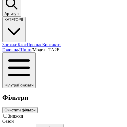
Артикул
КАТЕГОРІЇ
Знижки
Блог
Про нас
Контакти
Головна
/
Шини
/
Модель TA2E
Фільтри
Показати
Фільтри
Очистити фільтри
Знижки
Сезон