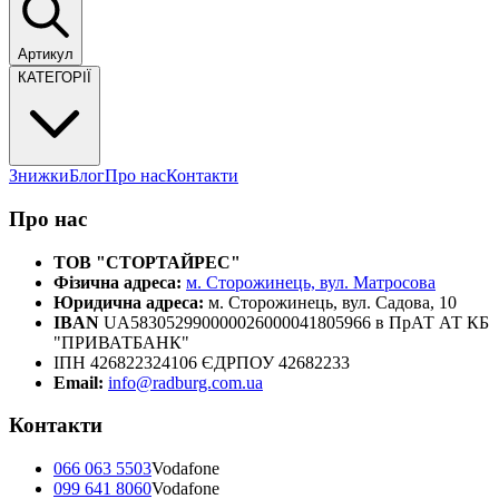
Артикул
КАТЕГОРІЇ
Знижки
Блог
Про нас
Контакти
Про нас
ТОВ "СТОРТАЙРЕС"
Фізична адреса:
м. Сторожинець, вул. Матросова
Юридична адреса:
м. Сторожинець, вул. Садова, 10
IBAN
UA583052990000026000041805966 в ПрАТ АТ КБ
"ПРИВАТБАНК"
ІПН 426822324106 ЄДРПОУ 42682233
Email:
info@radburg.com.ua
Контакти
066 063 5503
Vodafone
099 641 8060
Vodafone