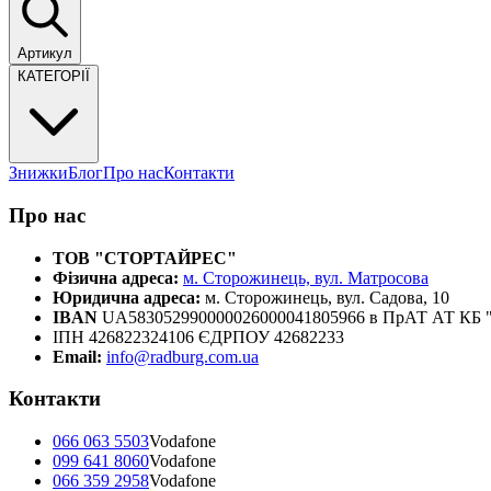
Артикул
КАТЕГОРІЇ
Знижки
Блог
Про нас
Контакти
Про нас
ТОВ "СТОРТАЙРЕС"
Фізична адреса:
м. Сторожинець, вул. Матросова
Юридична адреса:
м. Сторожинець, вул. Садова, 10
IBAN
UA583052990000026000041805966 в ПрАТ АТ К
ІПН 426822324106 ЄДРПОУ 42682233
Email:
info@radburg.com.ua
Контакти
066 063 5503
Vodafone
099 641 8060
Vodafone
066 359 2958
Vodafone