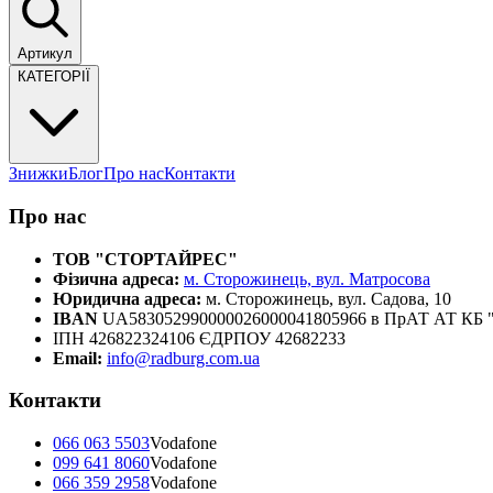
Артикул
КАТЕГОРІЇ
Знижки
Блог
Про нас
Контакти
Про нас
ТОВ "СТОРТАЙРЕС"
Фізична адреса:
м. Сторожинець, вул. Матросова
Юридична адреса:
м. Сторожинець, вул. Садова, 10
IBAN
UA583052990000026000041805966 в ПрАТ АТ К
ІПН 426822324106 ЄДРПОУ 42682233
Email:
info@radburg.com.ua
Контакти
066 063 5503
Vodafone
099 641 8060
Vodafone
066 359 2958
Vodafone