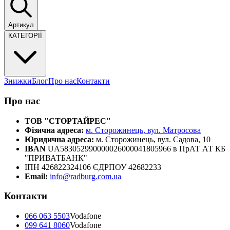
Артикул
КАТЕГОРІЇ
Знижки
Блог
Про нас
Контакти
Про нас
ТОВ "СТОРТАЙРЕС"
Фізична адреса:
м. Сторожинець, вул. Матросова
Юридична адреса:
м. Сторожинець, вул. Садова, 10
IBAN
UA583052990000026000041805966 в ПрАТ АТ КБ
"ПРИВАТБАНК"
ІПН 426822324106 ЄДРПОУ 42682233
Email:
info@radburg.com.ua
Контакти
066 063 5503
Vodafone
099 641 8060
Vodafone