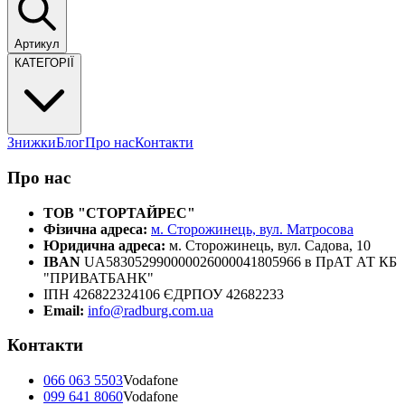
Артикул
КАТЕГОРІЇ
Знижки
Блог
Про нас
Контакти
Про нас
ТОВ "СТОРТАЙРЕС"
Фізична адреса:
м. Сторожинець, вул. Матросова
Юридична адреса:
м. Сторожинець, вул. Садова, 10
IBAN
UA583052990000026000041805966 в ПрАТ АТ КБ
"ПРИВАТБАНК"
ІПН 426822324106 ЄДРПОУ 42682233
Email:
info@radburg.com.ua
Контакти
066 063 5503
Vodafone
099 641 8060
Vodafone