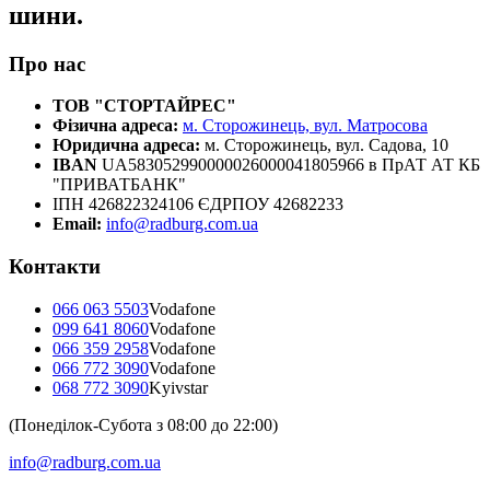
шини.
Про нас
ТОВ "СТОРТАЙРЕС"
Фізична адреса:
м. Сторожинець, вул. Матросова
Юридична адреса:
м. Сторожинець, вул. Садова, 10
IBAN
UA583052990000026000041805966 в ПрАТ АТ КБ
"ПРИВАТБАНК"
ІПН 426822324106 ЄДРПОУ 42682233
Email:
info@radburg.com.ua
Контакти
066 063 5503
Vodafone
099 641 8060
Vodafone
066 359 2958
Vodafone
066 772 3090
Vodafone
068 772 3090
Kyivstar
(Понеділок-Субота з 08:00 до 22:00)
info@radburg.com.ua