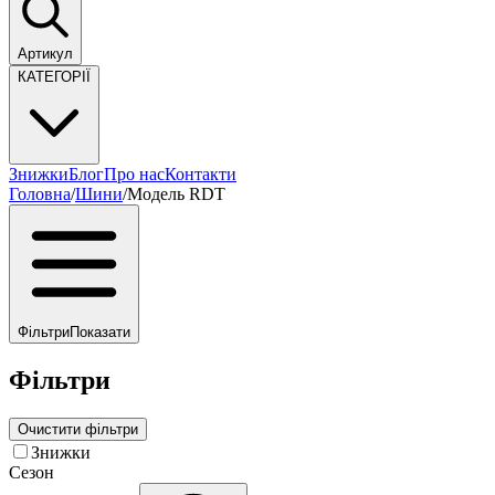
Артикул
КАТЕГОРІЇ
Знижки
Блог
Про нас
Контакти
Головна
/
Шини
/
Модель RDT
Фільтри
Показати
Фільтри
Очистити фільтри
Знижки
Сезон