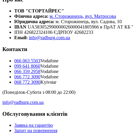
ТОВ "СТОРТАЙРЕС"
Фізична адреса:
м. Сторожинець, вул. Матросова
Юридична адреса:
м. Сторожинець, вул. Садова, 10
IBAN
UA583052990000026000041805966 в ПрАТ АТ К
ІПН 426822324106 ЄДРПОУ 42682233
Email:
info@radburg.com.ua
Контакти
066 063 5503
Vodafone
099 641 8060
Vodafone
066 359 2958
Vodafone
066 772 3090
Vodafone
068 772 3090
Kyivstar
(Понеділок-Субота з 08:00 до 22:00)
info@radburg.com.ua
Обслуговування клієнтів
Заявка на гарантію
Запит на повернення