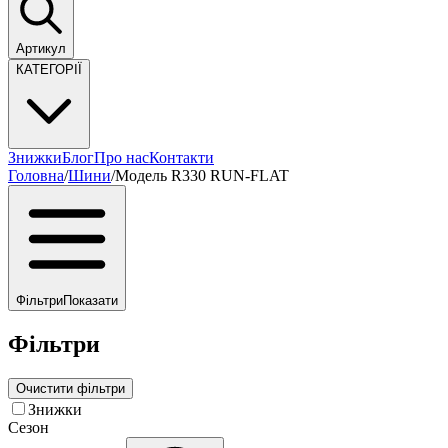
Артикул
КАТЕГОРІЇ
Знижки
Блог
Про нас
Контакти
Головна
/
Шини
/
Модель R330 RUN-FLAT
Фільтри
Показати
Фільтри
Очистити фільтри
Знижки
Сезон