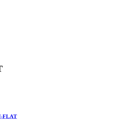
T
N-FLAT