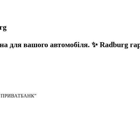
rg
для вашого автомобіля. ✨ Radburg гаран
Б "ПРИВАТБАНК"