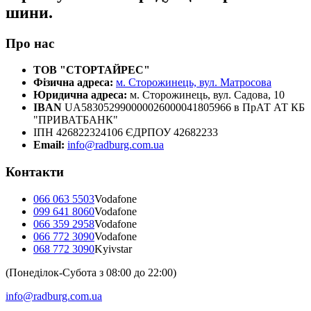
шини.
Про нас
ТОВ "СТОРТАЙРЕС"
Фізична адреса:
м. Сторожинець, вул. Матросова
Юридична адреса:
м. Сторожинець, вул. Садова, 10
IBAN
UA583052990000026000041805966 в ПрАТ АТ КБ
"ПРИВАТБАНК"
ІПН 426822324106 ЄДРПОУ 42682233
Email:
info@radburg.com.ua
Контакти
066 063 5503
Vodafone
099 641 8060
Vodafone
066 359 2958
Vodafone
066 772 3090
Vodafone
068 772 3090
Kyivstar
(Понеділок-Субота з 08:00 до 22:00)
info@radburg.com.ua