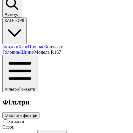
Артикул
КАТЕГОРІЇ
Знижки
Блог
Про нас
Контакти
Головна
/
Шини
/
Модель R167
Фільтри
Показати
Фільтри
Очистити фільтри
Знижки
Сезон